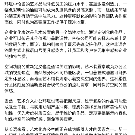
环境中恰当的艺术品能降低员工的压力水平，甚至激发创造力。一
幅色彩明快的油画可能成为头脑风暴的灵感来源，而一组线条简洁
的装置则有助于集中注意力。这种潜移默化的影响使得团队协作更
高效，同时也为高强度工作提供了缓冲地带。
企业文化表达是艺术装置的另一个隐性功能。通过定制化的作品，
企业可以传递其价值观与品牌调性。科技公司可能选择未来感十足
的数码艺术，而设计机构则倾向于展示先锋实验作品。这种非语言
沟通方式比标语口号更具感染力，让员工和客户在无形中感知企业
的独特气质。
空间功能的重新定义也是值得关注的影响。艺术装置常成为办公区
域的视觉焦点，自然划分出不同功能区块。一组悬挂式雕塑可能界
定出休息区，而地面艺术铺装则暗示着交流空间的边界。这种柔性
分区比刻意的隔断更符合现代办公的流动需求，同时保持空间的整
体感。
当然，艺术介入办公环境也需要把握尺度。过于复杂的作品可能造
成视觉干扰，与实用功能产生冲突。理想的选择是兼顾审美性与功
能性，优先考虑材质安全、易于维护的作品。定期更换展示内容也
能保持空间的新鲜感，避免审美疲劳。
从长远来看，艺术化办公空间正在成为吸引人才的因素之一。新一