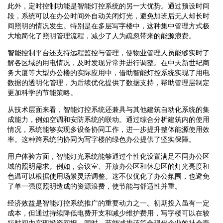
此外，定时控制功能是智能灯控系统的另一大优势。通过预设时间
段，系统可以在办公时间外自动关闭灯光，避免加班后无人却长时
间照明的情况发生。特别是在多层写字楼中，这种集中管理方式极
大地简化了照明管理流程，减少了人为疏忽带来的能源浪费。
智能控制平台还支持远程监控与管理，使物业管理人员能够实时了
解各区域的用电情况，及时发现异常并进行调整。在中天新世纪商
务大厦等大型办公楼的实际应用中，借助智能灯控系统实现了用电
数据的透明化管理，为后续优化提供了数据支持，帮助管理层制定
更加科学的节能策略。
从技术层面来看，智能灯控系统还兼具与其他建筑自动化系统的集
成能力，例如空调和安防系统的联动。通过综合分析建筑内的使用
情况，系统能够实现多设备协同工作，进一步提升整体能源使用效
率。这种跨系统的协同为写字楼的绿色办公提供了坚实保障。
用户体验方面，智能灯光系统能够通过个性化设置满足不同办公区
域的照明需求。例如，会议室、开放办公区和休息区的灯光亮度和
色温可以根据使用场景灵活调整。这不仅优化了办公氛围，也避免
了单一强度照明造成的资源浪费，使节能与舒适性并重。
经济效益是智能灯控系统推广的重要动力之一。初期投入虽有一定
成本，但通过持续降低电费开支和减少维护费用，写字楼可以在较
短时间内实现投资回报。同时，节能减排还符合现代企业的社会责